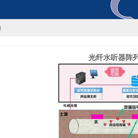
列
光纤水听器阵