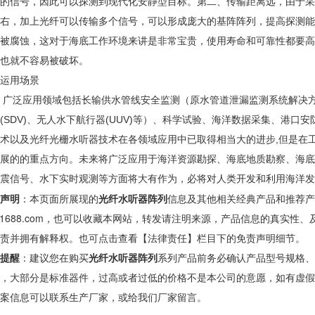
的信号，因此可以探测到现代化安静型目标。第二、传输距离远，由于采用
右，加上光纤可以传输多个信号，可以形成庞大的基阵阵列，提高探测能
被腐蚀，这对于海底工作环境来讲是非常宝贵，使用寿命和可靠性都要高
也就不容易被破坏。
运用场景
泛应用领域包括长输供水管线安全监测（原水管道泄漏监测系统解决方
(SDV)、无人水下航行器(UUV)等）、科学试验、海洋数据采集、港
术以及光纤光栅水听器技术在各领域应用中已取得相当大的进步,但是在
展的的重点方向。未来将广泛应用于海洋资源勘探、海底地质勘察、海底
震信号、水下实时观测等方面将大有作为，必将对人类开发和利用海洋发
声明
：本页面所展现的
光纤水听器阵列
信息及其他相关经典产品和推荐产
h1688.com，也可以收藏本网站，转发请注明来源，产品信息的真实
责并拥有解释权。也可点击查看【
法律责任
】栏目下的免责声明细节。
提醒
：建议您在购买
光纤水听器阵列
系列产品前务必确认产品型号规格、
，大部分是标准器件，过高或者过低的价格不是本公司的意愿，如有虚假
案信息可以联系生产厂家，或给我们厂家留言。