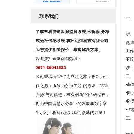
联系我们
一、
全
了解查看管道泄漏监测系统,水听器,分布
析。
式光纤传感系统-杭州迈煌科技有限公司
低阵
为您提供相关报价，丰富解决方案。
工作
欢迎拨打全国咨询热线：
不接
0571-86043582
涉，
公司秉承着“诚信为立足之本；创新为生
二、
•基
存之源；服务为永恒主题”的原则，继续
•阵元
发扬“与时俱进，求实创新”的科研精神，
•阵
将为中国智慧水务事业的发展和数字孪
•传
生水利工程建设献出我们微薄的力量！
三、
首