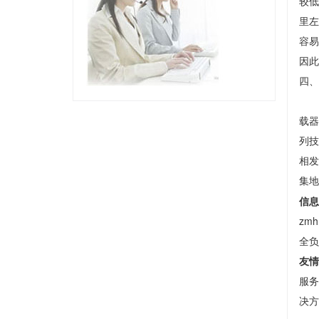
较低
里左
容易
因此
四、
广
载器
列技
相发
集地
信息
zm
全负
友情
服务
决方