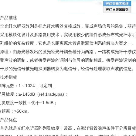
产品描述
光纤水听器阵列是把光纤水听器复接成阵，完成声场信号的采集，获得
采用模块化设计及多路复用技术，实现用较少的组件形成分布式光纤水听
列维护的复杂程度，它也是长距离原水管道泄漏监测系统解决方案之一。
原理：由激光器发出的激光经光纤耦合器分为两路，一路构成光纤干涉仪
受声波的调制，或者接受声波的调制与信号的调制相反。接受声波调制的
干涉的光信号被光电探测器转换为电信号，经信号处理获取声波的信息。
技术指标
阵阵元数：1～1024，可定制；
灵敏度：≥-145dB (ref 1rad/μpa)；
元灵敏度一致性：优于±1.5dB；
输距离：>50km。
产品优点
先就是光纤水听器阵列灵敏度非常高，在海洋背景噪声条件下分辨目标